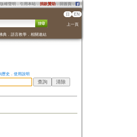
版權聲明
．
引用本站
．
捐款贊助
．
回首頁
．
日
EN
上一頁
佛典
．
語言教學
．
相關連結
詢歷史
．
使用說明