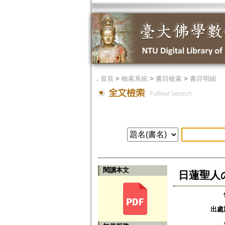
．
首頁
>
檢索系統
>
書目檢索
>
書目明細
閱讀本文
日蓮聖人の
出處