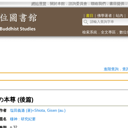
網站導覽
．
關於本館
．
諮詢委員會
．
聯絡我們
．
書目提供
．
｜
書目
｜
佛學著者
｜
站內
｜
檢索系統
．
全文專區
．
數位
進階查詢
．
查
本尊 (後篇)
作者
塩田義遜 (著)=Shiota, Gisen (au.)
題名
棲神 : 研究紀要
n.32
卷期