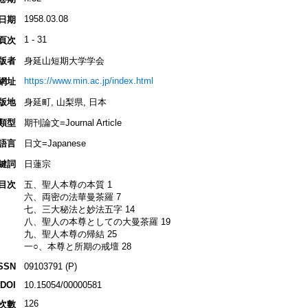
1958.03.08
日期
1 - 31
頁次
版者
身延山短期大学学会
https://www.min.ac.jp/index.html
網址
版地
身延町, 山梨県, 日本
類型
期刊論文=Journal Article
語言
日文=Japanese
鍵詞
日蓮宗
目次
五、聖人本尊の本質 1
六、両密の法華曼茶羅 7
七、三大秘法と妙法五字 14
八、聖人の本尊としての大曼茶羅 19
九、聖人本尊の帰結 25
一○、本尊と所期の戒壇 28
SSN
09103791 (P)
DOI
10.15054/00000581
126
次數