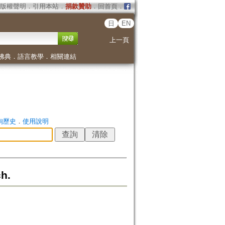
版權聲明
．
引用本站
．
捐款贊助
．
回首頁
．
日
EN
上一頁
佛典
．
語言教學
．
相關連結
詢歷史
．
使用說明
h.