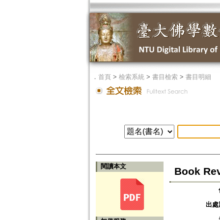
．
首頁
>
檢索系統
>
書目檢索
>
書目明細
閱讀本文
Book Rev
出處