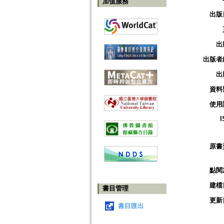
加值服務
出版
出
出版者
出
資料
使用
I
原書
點閱
建檔
書目管理
更新
書目匯出