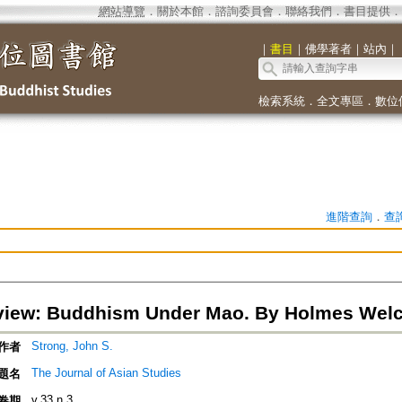
網站導覽
．
關於本館
．
諮詢委員會
．
聯絡我們
．
書目提供
．
｜
書目
｜
佛學著者
｜
站內
｜
檢索系統
．
全文專區
．
數位
進階查詢
．
查
iew: Buddhism Under Mao. By Holmes Welc
Strong, John S.
作者
The Journal of Asian Studies
題名
v.33 n.3
卷期