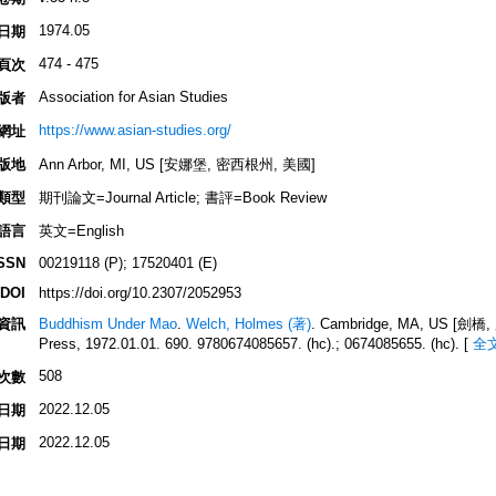
1974.05
日期
474 - 475
頁次
Association for Asian Studies
版者
https://www.asian-studies.org/
網址
版地
Ann Arbor, MI, US [安娜堡, 密西根州, 美國]
類型
期刊論文=Journal Article; 書評=Book Review
語言
英文=English
SSN
00219118 (P); 17520401 (E)
DOI
https://doi.org/10.2307/2052953
資訊
Buddhism Under Mao
.
Welch, Holmes (著)
. Cambridge, MA, US [劍橋
Press, 1972.01.01. 690. 9780674085657. (hc).; 0674085655. (hc).
[
全
508
次數
2022.12.05
日期
2022.12.05
日期