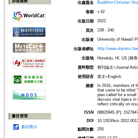
加值服務
Buddhist-Christian Stu
出處題名
v.42
卷期
2022
出版日期
239 - 240
頁次
University of Hawai'i 
出版者
http://www.uhpress.haw
出版者網址
出版地
Honolulu, HI, US 
資料類型
期刊論文=Journal Artic
使用語言
英文=English
In 2016, members of th
摘要
that came to be titled
plan called for a smal
discuss vital topics in
reflect critically on iss
ISSN
08820945 (P); 1527947
書目管理
DOI
10.1353/bcs.2022.001
書目匯出
255
點閱次數