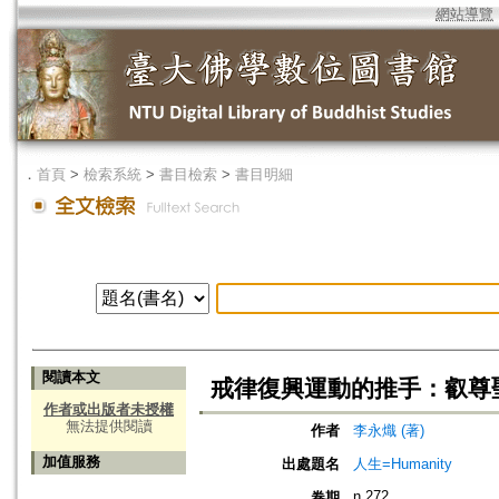
網站導覽
．
首頁
>
檢索系統
>
書目檢索
>
書目明細
閱讀本文
戒律復興運動的推手：叡尊
作者或出版者未授權
無法提供閱讀
作者
李永熾 (著)
加值服務
出處題名
人生=Humanity
n.272
卷期