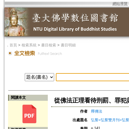
網站導覽
．
首頁
>
檢索系統
>
書目檢索
>
書目明細
閱讀本文
從佛法正理看待刑罰、罪犯
作者
釋傳法
出處題名
弘誓=弘誓雙月刊=弘
n.141
卷期