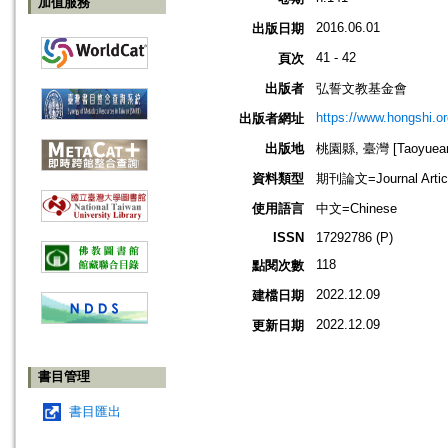
加值服務
2016.06.01
出版日期
41 - 42
頁次
出版者
弘誓文教基金會
https://www.hongshi.or
出版者網址
出版地
桃園縣, 臺灣 [Taoyuean 
資料類型
期刊論文=Journal Artic
使用語言
中文=Chinese
ISSN
17292786 (P)
118
點閱次數
2022.12.09
建檔日期
2022.12.09
更新日期
書目管理
書目匯出