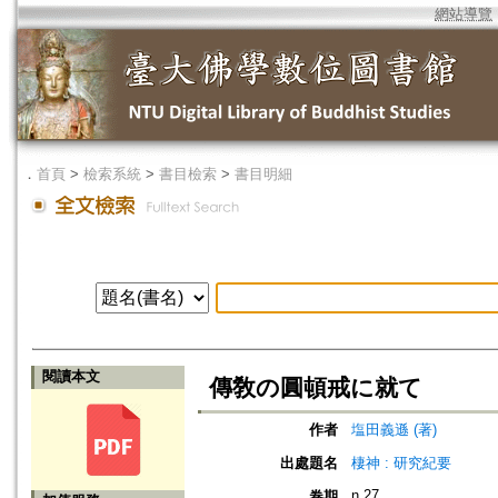
網站導覽
．
首頁
>
檢索系統
>
書目檢索
>
書目明細
閱讀本文
傳敎の圓頓戒に就て
作者
塩田義遜 (著)
出處題名
棲神 : 研究紀要
n.27
卷期