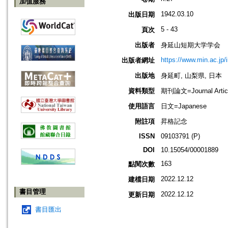
加值服務
1942.03.10
出版日期
5 - 43
頁次
出版者
身延山短期大学学会
https://www.min.ac.jp/
出版者網址
出版地
身延町, 山梨県, 日本
資料類型
期刊論文=Journal Artic
使用語言
日文=Japanese
附註項
昇格記念
ISSN
09103791 (P)
DOI
10.15054/00001889
163
點閱次數
2022.12.12
建檔日期
書目管理
2022.12.12
更新日期
書目匯出