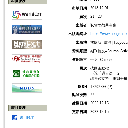
加值服務
2018.12.01
出版日期
21 - 23
頁次
出版者
弘誓文教基金會
https://www.hongshi.or
出版者網址
出版地
桃園縣, 臺灣 [Taoyuean 
資料類型
期刊論文=Journal Artic
使用語言
中文=Chinese
目次
找回主動權 1
不說「過人法」 2
請務必支持「婚姻平權」
ISSN
17292786 (P)
77
點閱次數
2022.12.15
建檔日期
書目管理
2022.12.15
更新日期
書目匯出