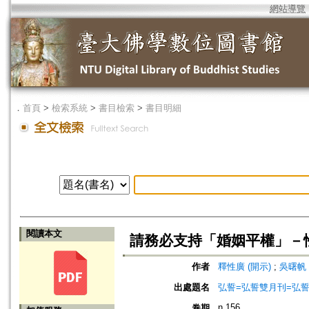
網站導覽
．
首頁
>
檢索系統
>
書目檢索
>
書目明細
閱讀本文
請務必支持「婚姻平權」－
作者
釋性廣 (開示)
;
吳曙帆 
出處題名
弘誓=弘誓雙月刊=弘
n.156
卷期