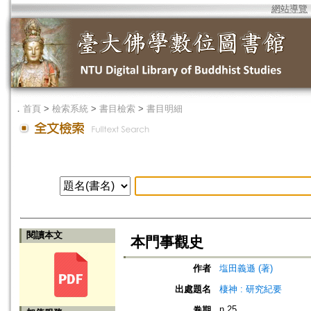
網站導覽
．
首頁
>
檢索系統
>
書目檢索
>
書目明細
閱讀本文
本門事觀史
作者
塩田義遜 (著)
出處題名
棲神 : 研究紀要
n.25
卷期