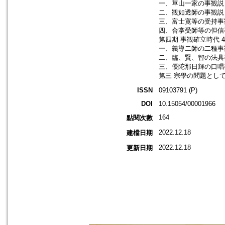
一、草山一家の事観説 
二、観如透師の事観説 
三、富士寛等の受持事観
四、合掌受師等の但信事
第四期 事観確立時代 4
一、義導二師の二種事観
二、臨、賢、智の法具事
三、優陀那日輝の口唱事
第三 宗學の問題として
ISSN
09103791 (P)
DOI
10.15054/00001966
164
點閱次數
2022.12.18
建檔日期
2022.12.18
更新日期