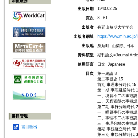
加值服務
1940.02.25
出版日期
8 - 61
頁次
出版者
身延山短期大学学会
https://www.min.ac.jp/
出版者網址
出版地
身延町, 山梨県, 日本
資料類型
期刊論文=Journal Artic
使用語言
日文=Japanese
目次
第一總論 8
第二事観史 15
前期 事理未分時代 15
第一期 事理融通時代 1
一、境智不二の事観説 
二、天真獨朗の事観説 
第二期 事行分離時代 2
一、唱題事行の事観説 
書目管理
二、事理不二の事観説 
三、事理分離の事観説 
書目匯出
後期 事観確立時代 30
第三期 事観分離時代 3