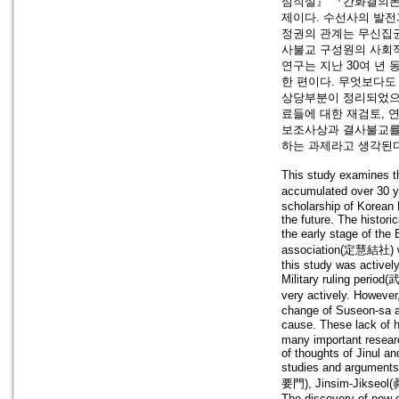
심직설』 『간화결의론』
제이다. 수선사의 발전
정권의 관계는 무신집권
사불교 구성원의 사회적
연구는 지난 30여 년
한 편이다. 무엇보다도
상당부분이 정리되었으나
료들에 대한 재검토, 
보조사상과 결사불교를 
하는 과제라고 생각된다
This study examines t
accumulated over 30 
scholarship of Korean 
the future. The histori
the early stage of th
association(定慧結社) were
this study was activel
Military ruling perio
very actively. However
change of Suseon-sa are
cause. These lack of 
many important resear
of thoughts of Jinul a
studies and argument
要門), Jinsim-Jikseol(
The discovery of new d