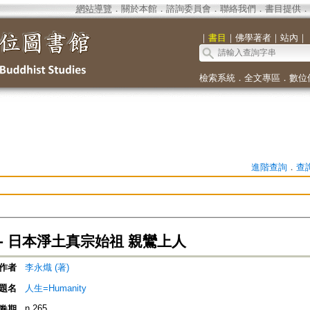
網站導覽
．
關於本館
．
諮詢委員會
．
聯絡我們
．
書目提供
．
｜
書目
｜
佛學著者
｜
站內
｜
檢索系統
．
全文專區
．
數位
進階查詢
．
查
- 日本淨土真宗始祖 親鸞上人
作者
李永熾 (著)
題名
人生=Humanity
n.265
卷期