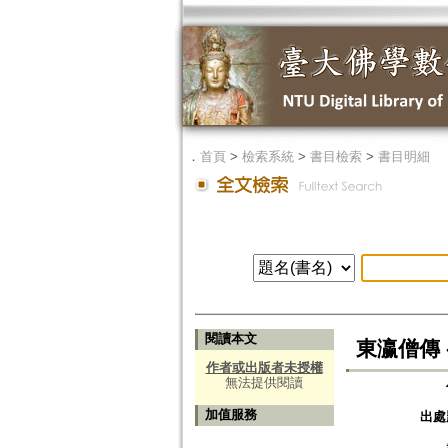
．
首頁
>
檢索系統
>
書目檢索
>
書目明細
閱讀本文
東瀛僧傳 
作者或出版者未授權
無法提供閱讀
加值服務
出處