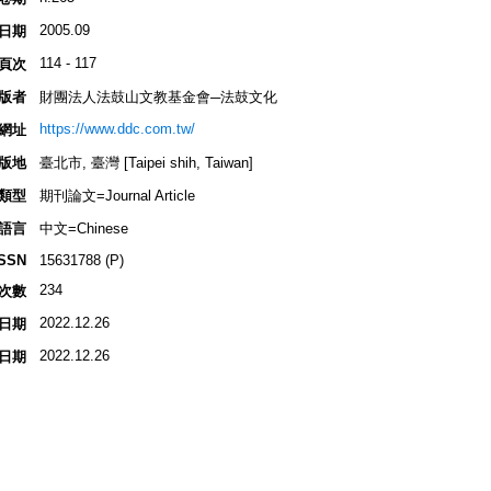
2005.09
日期
114 - 117
頁次
版者
財團法人法鼓山文教基金會─法鼓文化
https://www.ddc.com.tw/
網址
版地
臺北市, 臺灣 [Taipei shih, Taiwan]
類型
期刊論文=Journal Article
語言
中文=Chinese
ISSN
15631788 (P)
234
次數
2022.12.26
日期
2022.12.26
日期