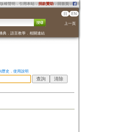
版權聲明
．
引用本站
．
捐款贊助
．
回首頁
．
日
EN
上一頁
佛典
．
語言教學
．
相關連結
詢歷史
．
使用說明