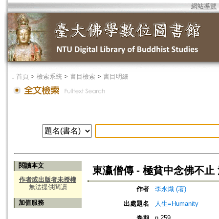
網站導覽
．
首頁
>
檢索系統
>
書目檢索
>
書目明細
閱讀本文
東瀛僧傳 - 極貧中念佛不止
作者或出版者未授權
無法提供閱讀
作者
李永熾 (著)
加值服務
出處題名
人生=Humanity
n.259
卷期