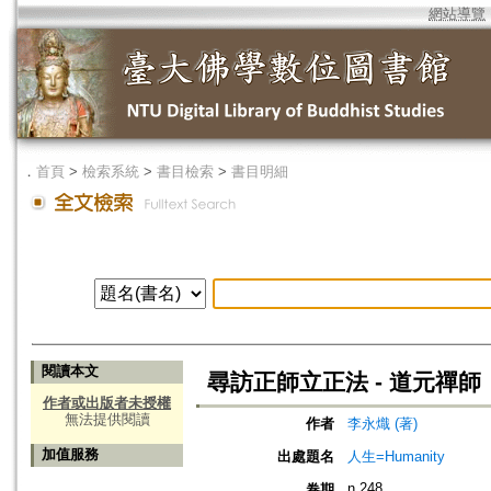
網站導覽
．
首頁
>
檢索系統
>
書目檢索
>
書目明細
閱讀本文
尋訪正師立正法 - 道元禪師
作者或出版者未授權
無法提供閱讀
作者
李永熾 (著)
加值服務
出處題名
人生=Humanity
n.248
卷期