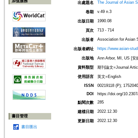
加值服務
The Journal of Asian S
出處題名
v.49 n.3
卷期
1990.08
出版日期
713 - 714
頁次
Association for Asian 
出版者
https://www.asian-stud
出版者網址
出版地
Ann Arbor, MI, US
資料類型
期刊論文=Journal Artic
使用語言
英文=English
ISSN
00219118 (P); 1752040
DOI
https://doi.org/10.230
285
點閱次數
2022.12.30
建檔日期
書目管理
2022.12.30
更新日期
書目匯出