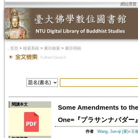
網站導覽
．
首頁
>
檢索系統
>
書目檢索
>
書目明細
閱讀本文
Some Amendments to the 
One=『プラサンナパダ
作者
Wang, Jun-qi (著)=王俊