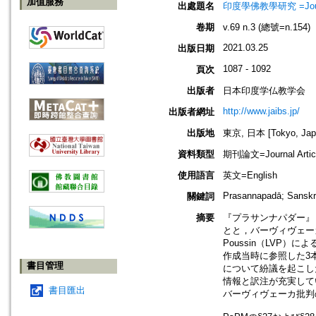
加值服務
出處題名
印度學佛教學研究 =Journal 
卷期
v.69 n.3 (總號=n.154)
2021.03.25
出版日期
1087 - 1092
頁次
出版者
日本印度学仏教学会
http://www.jaibs.jp/
出版者網址
出版地
東京, 日本 [Tokyo, Jap
資料類型
期刊論文=Journal Artic
使用語言
英文=English
Prasannapadā; Sanskrit
關鍵詞
摘要
『プラサンナパダー』
とと，バーヴィヴェーカの
Poussin（LVP）
作成当時に参照した3
書目管理
について紛議を起こした．
情報と訳注が充実して
書目匯出
バーヴィヴェーカ批判