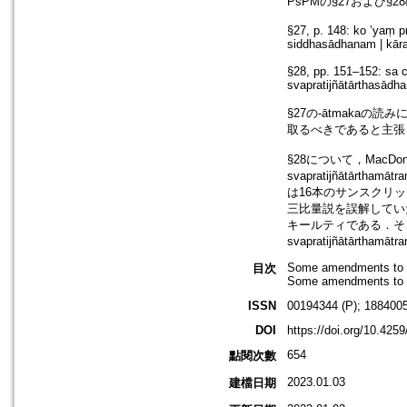
PsPMの§27および§
§27, p. 148: ko ’yaṃ p
siddhasādhanam | kāra
§28, pp. 151–152: sa 
svapratijñātārthasādhan
§27の-ātmakaの読
取るべきであると主張
§28について，Mac
svapratijñātārtham
は16本のサンスクリッ
三比量説を誤解してい
キールティである．そこ
svapratijñātār
Some amendments to 
目次
Some amendments to 
ISSN
00194344 (P); 1884005
DOI
https://doi.org/10.425
654
點閱次數
2023.01.03
建檔日期