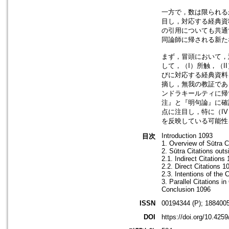
一方で，数は限られる
目し，対応する経典資
の引用についても共通
同論師に帰される新た
まず，冒頭において，
して，（I）所触，（I
びに対応する経典資料
摘し，無我の教証であ
ンドラキールティに帰
注』と『明句論』に確
点に注目し，特に（I
を反映している可能性
Introduction 1093
目次
1. Overview of Sūtra C
2. Sūtra Citations outs
2.1. Indirect Citations
2.2. Direct Citations 1
2.3. Intentions of the 
3. Parallel Citations i
Conclusion 1096
ISSN
00194344 (P); 1884005
DOI
https://doi.org/10.425