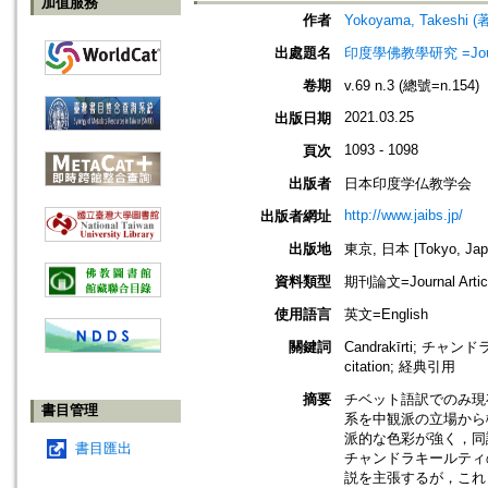
加值服務
作者
Yokoyama, Takeshi 
出處題名
印度學佛教學研究 =Journal 
卷期
v.69 n.3 (總號=n.154)
2021.03.25
出版日期
1093 - 1098
頁次
出版者
日本印度学仏教学会
http://www.jaibs.jp/
出版者網址
出版地
東京, 日本 [Tokyo, Jap
資料類型
期刊論文=Journal Artic
使用語言
英文=English
關鍵詞
Candrakīrti; チャンド
citation; 経典引用
摘要
チベット語訳でのみ現
書目管理
系を中観派の立場から
派的な色彩が強く，同
書目匯出
チャンドラキールティ
説を主張するが，これ