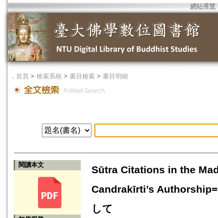
網站導覽
．
首頁
>
檢索系統
>
書目檢索
>
書目明細
閱讀本文
Sūtra Citations in the 
Candrakīrti’s Au
して