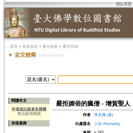
網站導覽
．
首頁
>
檢索系統
>
書目檢索
>
書目明細
閱讀本文
嚴拒媚俗的瘋僧 - 增賀聖人
作者或出版者未授權
無法提供閱讀
作者
李永熾 (著)
加值服務
出處題名
人生=Humanity
n.243
卷期