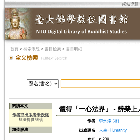
網站導覽
．
首頁
>
檢索系統
>
書目檢索
>
書目明細
閱讀本文
體得「一心法界」 - 辨榮上
作者或出版者未授權
無法提供閱讀
作者
李永熾 (著)
加值服務
出處題名
人生=Humanity
n.239
卷期