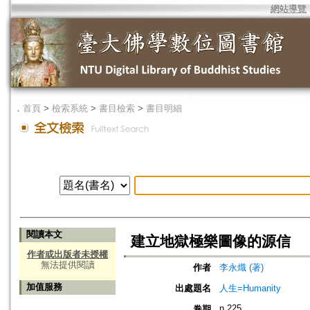
網站導覽
．
首頁
>
檢索系統
>
書目檢索
>
書目明細
閱讀本文
建立地獄極樂圖像的源信
作者或出版者未授權
無法提供閱讀
作者
李永熾 (著)
加值服務
出處題名
人生=Humanity
n.225
卷期