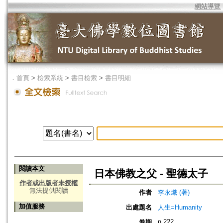
網站導覽
．
首頁
>
檢索系統
>
書目檢索
>
書目明細
閱讀本文
日本佛教之父 - 聖德太子
作者或出版者未授權
無法提供閱讀
作者
李永熾 (著)
加值服務
出處題名
人生=Humanity
n.222
卷期