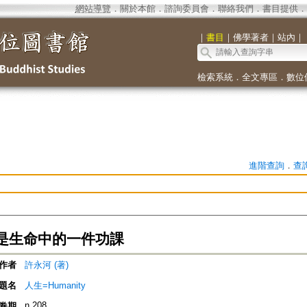
網站導覽
．
關於本館
．
諮詢委員會
．
聯絡我們
．
書目提供
．
｜
書目
｜
佛學著者
｜
站內
｜
檢索系統
．
全文專區
．
數位
進階查詢
．
查
是生命中的一件功課
作者
許永河 (著)
題名
人生=Humanity
n.208
卷期