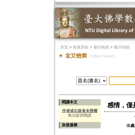
．
首頁
>
檢索系統
>
書目檢索
>
書目明細
閱讀本文
感情，僅
作者或出版者未授權
無法提供閱讀
加值服務
出處