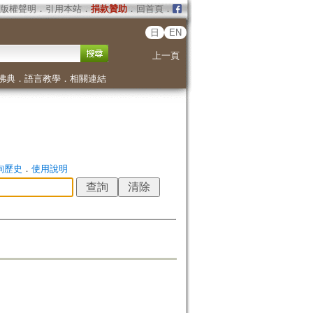
版權聲明
．
引用本站
．
捐款贊助
．
回首頁
．
日
EN
上一頁
佛典
．
語言教學
．
相關連結
詢歷史
．
使用說明