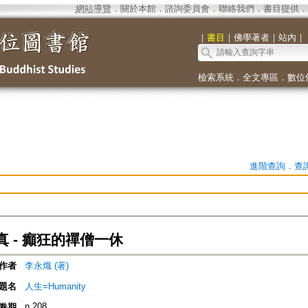
網站導覽
．
關於本館
．
諮詢委員會
．
聯絡我們
．
書目提供
．
｜
書目
｜
佛學著者
｜
站內
｜
檢索系統
．
全文專區
．
數位
進階查詢
．
查
 - 癲狂的禪僧一休
作者
李永熾 (著)
題名
人生=Humanity
n.208
卷期