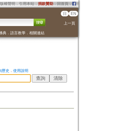
版權聲明
．
引用本站
．
捐款贊助
．
回首頁
．
日
EN
上一頁
佛典
．
語言教學
．
相關連結
詢歷史
．
使用說明