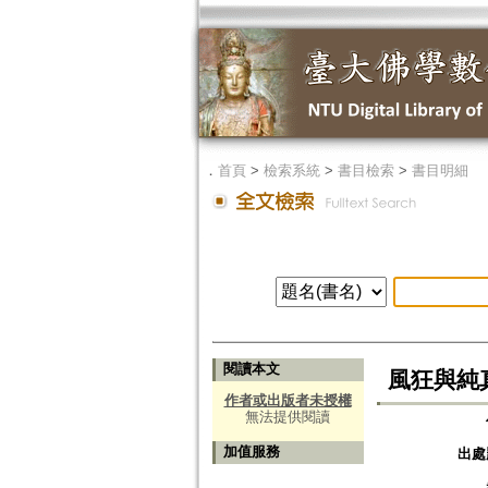
．
首頁
>
檢索系統
>
書目檢索
>
書目明細
閱讀本文
風狂與純真
作者或出版者未授權
無法提供閱讀
加值服務
出處