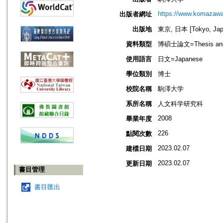
https://www.komazawa-
出版者網址
出版地
東京, 日本 [Tokyo, Jap
資料類型
博碩士論文=Thesis and D
使用語言
日文=Japanese
學位類別
博士
校院名稱
駒澤大学
系所名稱
人文科学研究科
2008
畢業年度
226
點閱次數
2023.02.07
建檔日期
2023.02.07
更新日期
書目管理
書目匯出