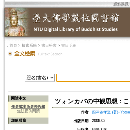
網站導覽
．
首頁
>
檢索系統
>
書目檢索
>
書目明細
閱讀本文
ツォンカパの中観思想 : 
作者或出版者未授權
無法提供閱讀
作者
四津谷孝道 (著)=Yotsuya
加值服務
2008.03
出版日期
出版者
駒澤大学