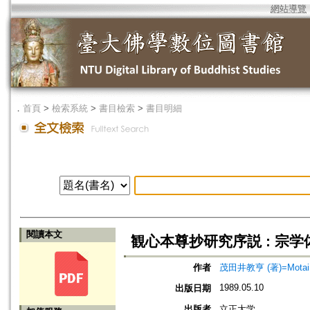
網站導覽
．
首頁
>
檢索系統
>
書目檢索
>
書目明細
閱讀本文
観心本尊抄研究序説 : 宗
作者
茂田井教亨 (著)=Motai, 
1989.05.10
出版日期
出版者
立正大学