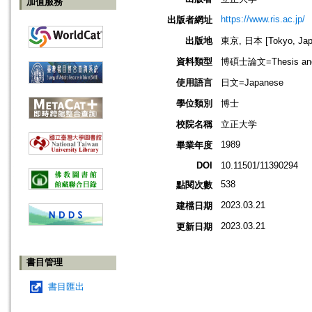
加值服務
https://www.ris.ac.jp/
出版者網址
出版地
東京, 日本 [Tokyo, Jap
資料類型
博碩士論文=Thesis and D
使用語言
日文=Japanese
學位類別
博士
校院名稱
立正大学
1989
畢業年度
DOI
10.11501/11390294
538
點閱次數
2023.03.21
建檔日期
2023.03.21
更新日期
書目管理
書目匯出