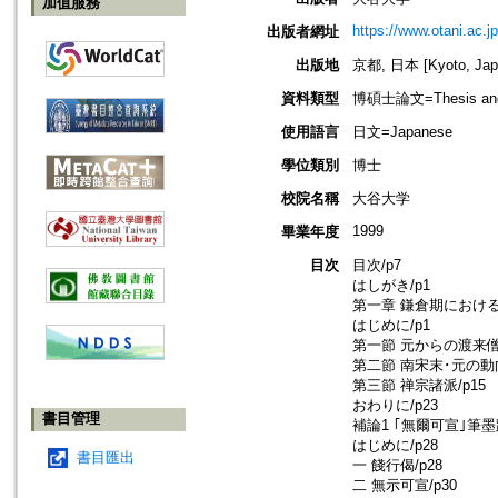
加值服務
https://www.otani.ac.jp
出版者網址
出版地
京都, 日本 [Kyoto, Jap
資料類型
博碩士論文=Thesis and D
使用語言
日文=Japanese
學位類別
博士
校院名稱
大谷大学
1999
畢業年度
目次
目次/p7
はしがき/p1
第一章 鎌倉期における
はじめに/p1
第一節 元からの渡来僧/
第二節 南宋末･元の動向
第三節 禅宗諸派/p15
おわりに/p23
書目管理
補論1 ｢無爾可宣｣筆墨蹟
はじめに/p28
書目匯出
一 餞行偈/p28
二 無示可宣/p30