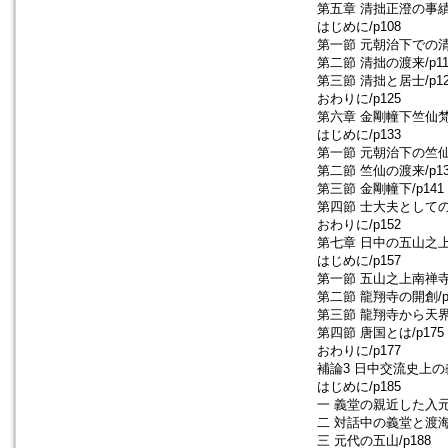
第五章 清拙正澄の事績/
はじめに/p108
第一節 元朝治下での清拙
第二節 清拙の渡来/p11
第三節 清拙と居士/p12
おわりに/p125
第六章 金剛幢下竺仙梵僊
はじめに/p133
第一節 元朝治下の竺仙/
第二節 竺仙の渡来/p13
第三節 金剛幢下/p141
第四節 士大夫としての竺
おわりに/p152
第七章 日中の五山之上/
はじめに/p157
第一節 五山之上南禅寺/
第二節 龍翔寺の開創/p
第三節 龍翔寺から天界寺
第四節 唐国とは/p175
おわりに/p177
補論3 日中交流史上の義
はじめに/p185
一 義堂の親近した入元僧
二 対話中の義堂と渡海僧
三 元代の五山/p188