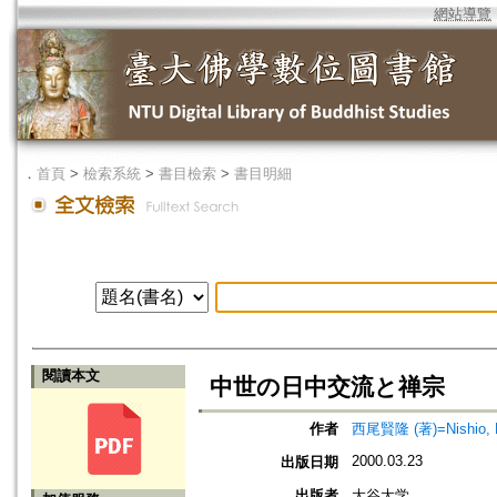
網站導覽
．
首頁
>
檢索系統
>
書目檢索
>
書目明細
閱讀本文
中世の日中交流と禅宗
作者
西尾賢隆 (著)=Nishio, K
2000.03.23
出版日期
出版者
大谷大学