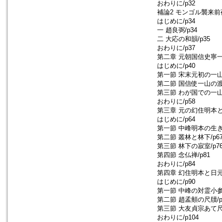
おわりに/p32
補論2 モンゴル襲来前
はじめに/p34
一 趙良弼/p34
二 大応の和韻/p35
おわりに/p37
第二章 元朝国信史寧一山
はじめに/p40
第一節 宋末元初の一山/
第二節 国信使一山の渡来
第三節 わが国での一山/
おわりに/p58
第三章 元の幻住明本と
はじめに/p64
第一節 中峰明本の生き方
第二節 叢林と林下/p6
第三節 林下の寂室/p7
第四節 念仏禅/p81
おわりに/p84
第四章 幻住明本と日元
はじめに/p90
第一節 中峰の対霊小参/
第二節 趙孟頫の尺牘/p
第三節 大友貞宗あて尺牘
おわりに/p104