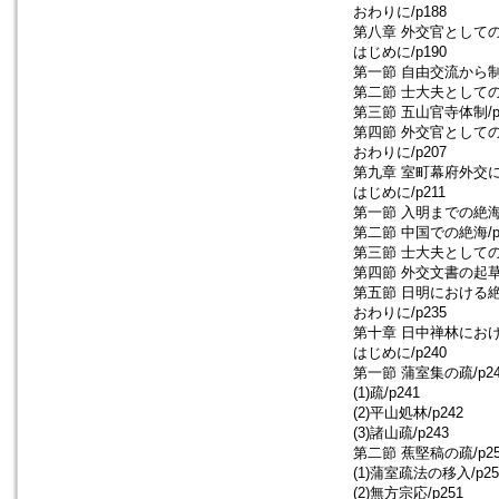
おわりに/p188
第八章 外交官としての禅
はじめに/p190
第一節 自由交流から制限
第二節 士大夫としての禅
第三節 五山官寺体制/p
第四節 外交官としての禅
おわりに/p207
第九章 室町幕府外交に
はじめに/p211
第一節 入明までの絶海/
第二節 中国での絶海/p
第三節 士大夫としての絶
第四節 外交文書の起草/
第五節 日明における絶海
おわりに/p235
第十章 日中禅林におけ
はじめに/p240
第一節 蒲室集の疏/p24
(1)疏/p241
(2)平山処林/p242
(3)諸山疏/p243
第二節 蕉堅稿の疏/p25
(1)蒲室疏法の移入/p25
(2)無方宗応/p251