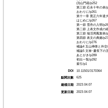
(3)山門疏/p252
第三節 応永十年の表/p
おわりに/p261
第十一章 寛正六年遣大明
はじめに/p267
第一節 雪舟の入明/p26
第二節 上表文作成の経緯
第三節 瑞渓周鳳製表/p
第四節 表文の典拠/p27
おわりに/p276
補論4 五山禅僧と外交/p
補論5 文禄･慶長下の五
あとがき/p289
初出一覧/p292
索引/p1
DOI
10.11501/3170364
625
點閱次數
2023.04.07
建檔日期
2023.04.07
更新日期