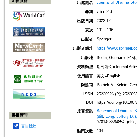
加值服務
Journal of Dharma Stud
出處題名
v.5 n.2-3
卷期
2022.12
出版日期
191 - 196
頁次
Springer
出版者
https://www.springer.
出版者網址
出版地
Berlin, Germany [柏林
資料類型
期刊論文=Journal Artic
使用語言
英文=English
Patrick M. Beldio, Ge
附註項
ISSN
25220926 (P); 2522093
DOI
https://doi.org/10.100
原書資訊
Beacons of Dharma: Sp
書目管理
(編)
;
Long, Jeffery D. 
9781498564854. (eb).;
書目匯出
194
點閱次數