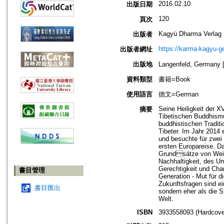
2016.02.10
出版日期
120
頁次
Kagyü Dharma Verlag
出版者
https://karma-kagyu-g
出版者網址
出版地
Langenfeld, Germa
資料類型
書籍=Book
使用語言
德文=German
Seine Heiligkeit der 
摘要
Tibetischen Buddhismu
buddhistischen Traditio
Tibeter. Im Jahr 2014
und besuchte für zwei
ersten Europareise. D
Grundsätze von Weish
Nachhaltigkeit, des U
Gerechtigkeit und Chan
書目管理
Generation - Mut für 
Zukunftsfragen sind ei
書目匯出
sondern eher als die S
Welt.
ISBN
3933558093 (Hardcove