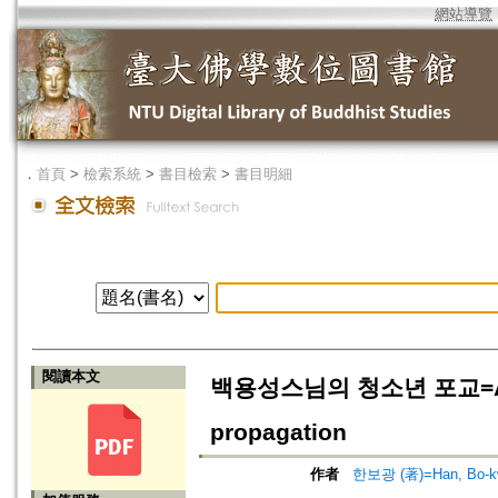
網站導覽
．
首頁
>
檢索系統
>
書目檢索
>
書目明細
閱讀本文
백용성스님의 청소년 포교=A stud
propagation
作者
한보광 (著)=Han, Bo-kw