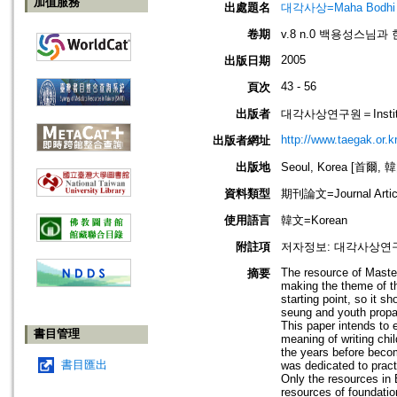
加值服務
出處題名
대각사상=Maha Bodhi
卷期
v.8 n.0 백용성스님
2005
出版日期
43 - 56
頁次
出版者
대각사상연구원＝Institute
http://www.taegak.or.kr
出版者網址
出版地
Seoul, Korea [首爾, 
資料類型
期刊論文=Journal Artic
使用語言
韓文=Korean
附註項
저자정보: 대각사상연구
The resource of Maste
摘要
making the theme of th
starting point, so it 
seung and youth propa
This paper intends to 
書目管理
meaning of writing chi
the years before becom
書目匯出
was dedicated to pract
Only the resources in
resources of foundatio