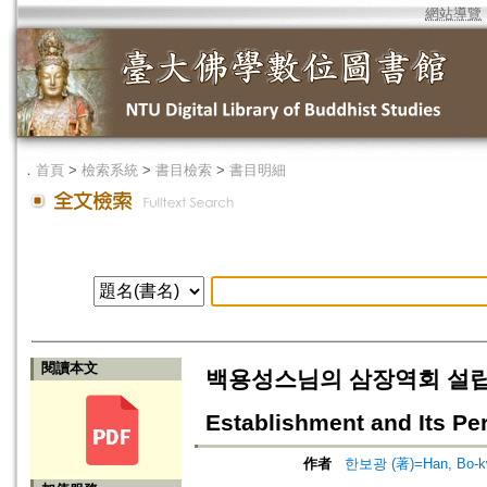
網站導覽
．
首頁
>
檢索系統
>
書目檢索
>
書目明細
閱讀本文
백용성스님의 삼장역회 설립과 허가
Establishment and Its P
作者
한보광 (著)=Han, Bo-kw