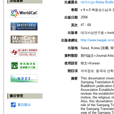
加值服務
出處題名
대각사상=Maha Bodhi
卷期
v.9 n.0 백용성스님
2006
出版日期
47 - 69
頁次
出版者
대각사상연구원＝Institute
http://www.taegak.or.kr
出版者網址
出版地
Seoul, Korea [首爾, 
資料類型
期刊論文=Journal Artic
使用語言
韓文=Korean
附註項
저자정보: 동국대 선학
This dissertation inve
摘要
Samjang Translation A
Buddhism publication b
Association Establishme
reviews the establishm
書目管理
motive, the religious m
Also, this dissertatio
書目匯出
role of the Samjang Tra
the Samjang Translatio
year of the Samjang Tra