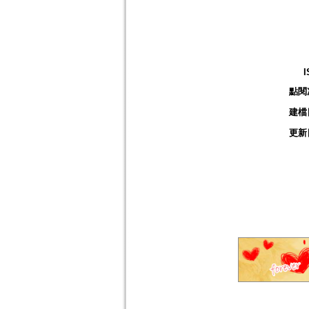
I
點閱
建檔
更新