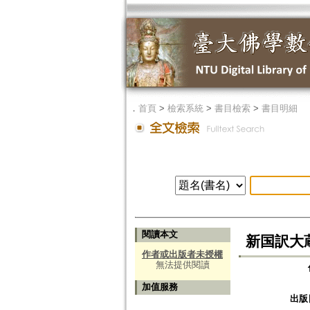
．
首頁
>
檢索系統
>
書目檢索
>
書目明細
閱讀本文
新国訳大蔵
作者或出版者未授權
無法提供閱讀
加值服務
出版