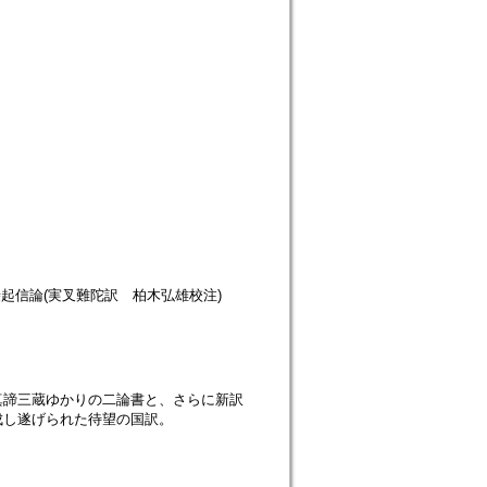
乗起信論(実叉難陀訳 柏木弘雄校注)
真諦三蔵ゆかりの二論書と、さらに新訳
成し遂げられた待望の国訳。