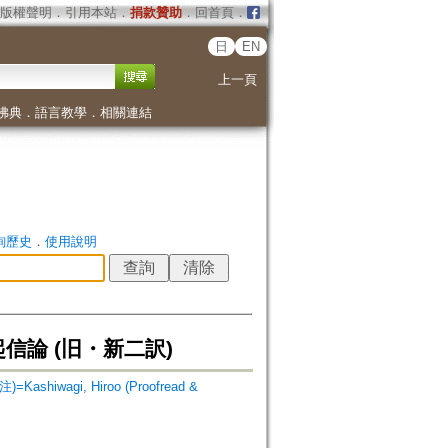
版權聲明
．
引用本站
．
捐款贊助
．
回首頁
．
日
EN
上一頁
佛典
．
語言教學
．
相關連結
詢歷史
．
使用說明
信論 (旧・新二訳)
Kashiwagi, Hiroo (Proofread &