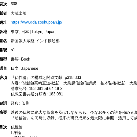
608
頁次
版者
大蔵出版
https://www.daizoshuppan.jp/
網址
版地
東京, 日本 [Tokyo, Japan]
書名
新国訳大蔵経 インド撰述部
51
書號
類型
書籍=Book
語言
日文=Japanese
註項
『仏性論』の構成と関連文献: p318-333
内容: 仏性論(高崎直道校注) 大乗起信論(信諦訳 柏木弘雄校注) 大
請求記号: 183.081-Sh64-19-2
仏教図書共通分類表: 183.081
鍵詞
経典; 仏典
摘要
以後の仏教に絶大な影響を及ぼしながらも、今なお多くの謎を秘める
『起信論』を同時に収録。従来の研究成果を最大限に参照・活用して
目次
仏性論
Ⅰ 序論