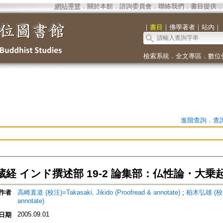
網站導覽
．
關於本館
．
諮詢委員會
．
聯絡我們
．
書目提供
．
｜
書目
｜
佛學著者
｜
站內
｜
檢索系統
．
全文專區
．
數位
進階查詢
．
查
経 インド撰述部 19-2 論集部：仏性論・大乗起
作者
高崎直道 (校注)=Takasaki, Jikido (Proofread & annotate)
;
柏木弘雄 (校注)=
annotate)
2005.09.01
日期