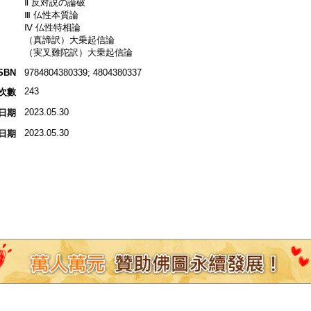
Ⅱ 反対説の論破
Ⅲ 仏性本質論
Ⅳ 仏性特相論
（真諦訳）大乗起信論
（実叉難陀訳）大乗起信論
SBN
9784804380339; 4804380337
243
次數
2023.05.30
日期
2023.05.30
日期