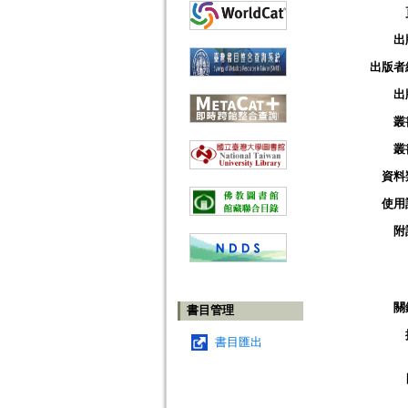
出
出版者
出
叢
叢
資料
使用
附
關
書目管理
書目匯出