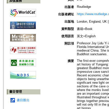
加值服務
Routledge
出版者
https://www.routledge
出版者網址
出版地
London, England, U
資料類型
書籍=Book
使用語言
英文=English
Professor Joy Lidu Yi 
附註項
Florida International U
medieval China. She is 
Buddhist sanctuaries.
The first-ever compreh
摘要
art history of Yungang
greatest Buddhist mon
impressive cave sanctu
Recent economic chang
objects being unearthe
significant new light o
sections of the cave com
where the monks lived 
書目管理
are an important comp
Illustrated throughout 
書目匯出
brings together previo
will not only fill in t
art history.