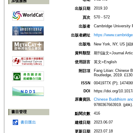
加值服務
2019.10
出版日期
570 - 572
頁次
Cambridge University 
出版者
https://www.cambridge
出版者網址
出版地
New York, NY, US 
資料類型
期刊論文=Journal Artic
使用語言
英文=English
Fang Litian: Chinese B
附註項
Routledge, 2019. £130
ISSN
0041977X (P); 147406
DOI
https://doi.org/10.10
原書資訊
Chinese Buddhism and 
9780367663919. (pbk).
書目管理
416
點閱次數
書目匯出
2023.06.07
建檔日期
2023.07.18
更新日期