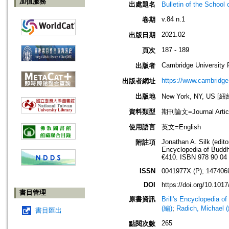
加值服務
出處題名
Bulletin of the Sch
v.84 n.1
卷期
2021.02
出版日期
187 - 189
頁次
Cambridge University 
出版者
https://www.cambridge
出版者網址
出版地
New York, NY, US 
資料類型
期刊論文=Journal Artic
使用語言
英文=English
Jonathan A. Silk (edito
附註項
Encyclopedia of Buddhi
€410. ISBN 978 90 04 
ISSN
0041977X (P); 147406
DOI
https://doi.org/10.10
書目管理
原書資訊
Brill's Encyclopedia o
(編)
;
Radich, Michael 
書目匯出
265
點閱次數