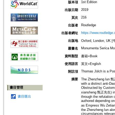
1st Edition
版本項
2019
出版日期
216
頁次
Routledge
出版者
https://www.routledge
出版者網址
出版地
Oxford, London, UK
Monumenta Serica Mo
叢書名
資料類型
書籍=Book
使用語言
英文=English
Thomas Jülch is a Post
附註項
摘要
The Zhenzheng lun 甄正論
with a distinct anti-Da
書目管理
Obstructed by Custom
xiansheng 甄正先生) in wh
書目匯出
through the refutation
authored depending on
as Empress Wu Zetian 
the Zhenzheng lun along
circumstances relevant