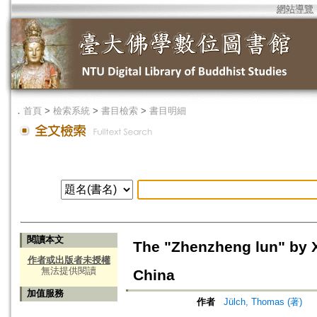
網站導覽
．
首頁
>
檢索系統
>
書目檢索
>
書目明細
閱讀本文
The "Zhenzheng lun" by X
作者或出版者未授權
無法提供閱讀
China
加值服務
作者
Jülch, Thomas (著)