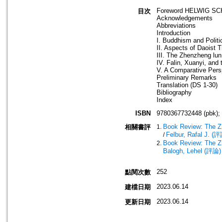
Foreword HELWIG S
目次
Acknowledgements
Abbreviations
Introduction
I. Buddhism and Politi
II. Aspects of Daoist 
III. The Zhenzheng lun
IV. Falin, Xuanyi, and
V. A Comparative Pers
Preliminary Remarks
Translation (DS 1-30)
Bibliography
Index
ISBN
9780367732448 (pbk);
Book Review: The Zh
相關書評
Felbur, Rafal J. (
/
Book Review: The Zh
Balogh, Lehel (評論)
252
點閱次數
2023.06.14
建檔日期
2023.06.14
更新日期