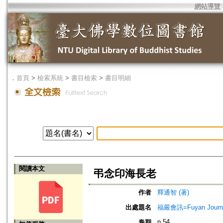
網站導覽
．
首頁
>
檢索系統
>
書目檢索
>
書目明細
閱讀本文
弔念印海長老
作者
釋通智 (著)
出處題名
福嚴會訊=Fuyan Journ
n.54
卷期