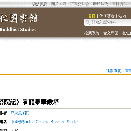
網站導覽
．
關於本館
．
諮詢委員會
．
聯絡我們
．
書目提供
．
｜
書目
｜
佛學著者
｜
站內
｜
檢索系統
．
全文專區
．
數位
進階查詢
．
查
塔院記》看龍泉華嚴塔
作者
邢東風 (著)
題名
中國佛學=The Chinese Buddhist Studies
n.02
卷期