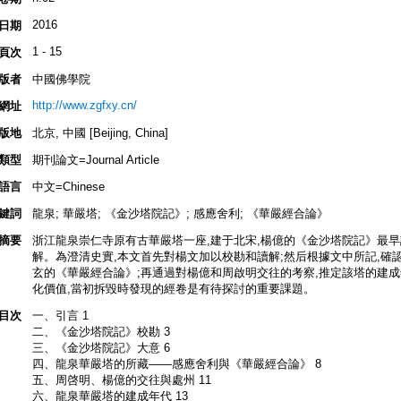
2016
日期
1 - 15
頁次
版者
中國佛學院
http://www.zgfxy.cn/
網址
版地
北京, 中國 [Beijing, China]
類型
期刊論文=Journal Article
語言
中文=Chinese
鍵詞
龍泉; 華嚴塔; 《金沙塔院記》; 感應舍利; 《華嚴經合論》
摘要
浙江龍泉崇仁寺原有古華嚴塔一座,建于北宋,楊億的《金沙塔院記》最早
解。為澄清史實,本文首先對楊文加以校勘和讀解;然后根據文中所記,確
玄的《華嚴經合論》;再通過對楊億和周啟明交往的考察,推定該塔的建成
化價值,當初拆毀時發現的經卷是有待探討的重要課題。
目次
一、引言 1
二、《金沙塔院記》校勘 3
三、《金沙塔院記》大意 6
四、龍泉華嚴塔的所藏——感應舍利與《華嚴經合論》 8
五、周啓明、楊億的交往與處州 11
六、龍泉華嚴塔的建成年代 13