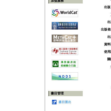
加值服務
出版
出
出版者
出
資料
使用
關
書目管理
書目匯出