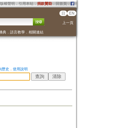
版權聲明
．
引用本站
．
捐款贊助
．
回首頁
．
日
EN
上一頁
佛典
．
語言教學
．
相關連結
詢歷史
．
使用說明