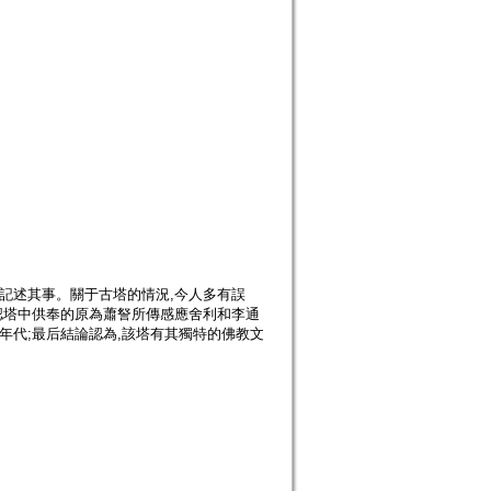
記述其事。關于古塔的情況,今人多有誤
認塔中供奉的原為蕭詧所傳感應舍利和李通
年代;最后結論認為,該塔有其獨特的佛教文