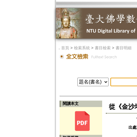
．
首頁
>
檢索系統
>
書目檢索
>
書目明細
閱讀本文
從《金沙
出處