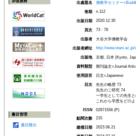
加值服務
出處題名
佛教学セミナー=Buddh
n.112
卷期
2020.12.30
出版日期
73 - 78
頁次
出版者
大谷大学佛教学会
http://www.otani.ac.j
出版者網址
出版地
京都, 日本 [Kyoto, Jap
資料類型
期刊論文=Journal Artic
使用語言
日文=Japanese
目次
先生の略歴 73
先生のご研究 74
一学生としての先生との
これから学恩をどのよう
ISSN
02871556 (P)
書目管理
215
點閱次數
書目匯出
2023.06.21
建檔日期