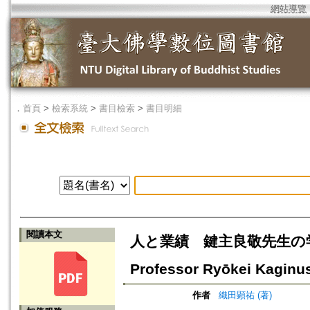
網站導覽
．
首頁
>
檢索系統
>
書目檢索
>
書目明細
閱讀本文
人と業績 鍵主良敬先生の学恩を謝す
Professor Ryōkei Kaginu
作者
織田顕祐 (著)