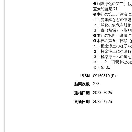
❷罪障浄化の第二、お
五大陀羅尼 71
❸本行の第三、沐浴に
１）曼荼羅などの依処
２）浄化の依代を対象
３）毒（煩悩）を取り
❹本行の第四、灌頂に
❺本行の第五、転移（gn
１）極楽浄土の様子を説
２）極楽浄土に生まれ
３）極楽浄土への道を
３）－2 罪障浄化のた
まとめ 81
ISSN
09160310 (P)
273
點閱次數
2023.06.25
建檔日期
2023.06.25
更新日期