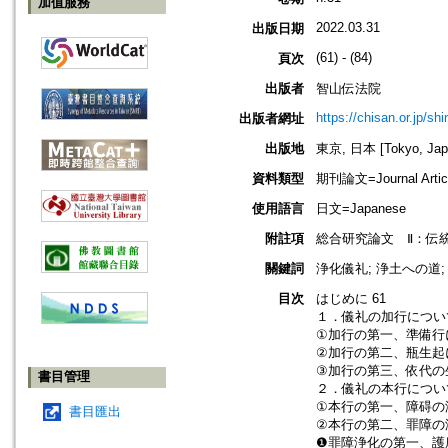
加值服務
2022.03.31
出版日期
(61) - (84)
頁次
出版者
智山伝法院
https://chisan.or.jp/sh
出版者網址
出版地
東京, 日本 [Tokyo, Jap
資料類型
期刊論文=Journal Artic
使用語言
日文=Japanese
附註項
総合研究論文 Ⅱ：伝
關鍵詞
浄化儀礼; 浄土への道;
目次
はじめに 61
１．儀礼の加行について
①加行の第一、準備行に
②加行の第二、瓶生起に
③加行の第三、依代の生
書目管理
２．儀礼の本行について
①本行の第一、障碍の浄
書目匯出
②本行の第二、罪障の浄
❶罪障浄化の第一、護