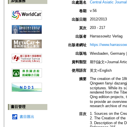
加值服務
Central Asiatic Journal
出處題名
v.56
卷期
2012/2013
出版日期
203 - 217
頁次
Harrassowitz Verlag
出版者
https://www.harrassow
出版者網址
出版地
Wiesbaden, German
資料類型
期刊論文=Journal Artic
使用語言
英文=English
The creation of the 1
摘要
Qingwen fanyi dazangj
scriptures. While its 
rendered from the Tibe
Qing edition projects
to provide an overview
research archive of m
書目管理
1. Sources on the Cre
目次
書目匯出
2. The Creation of
3. Description of the 