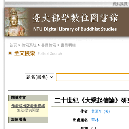
網站導覽
．
首頁
>
檢索系統
>
書目檢索
>
書目明細
閱讀本文
二十世紀《大乘起信論》研
作者或出版者未授權
無法提供閱讀
作者
黃夏年 (著)
加值服務
出處題名
華林
n.1
卷期