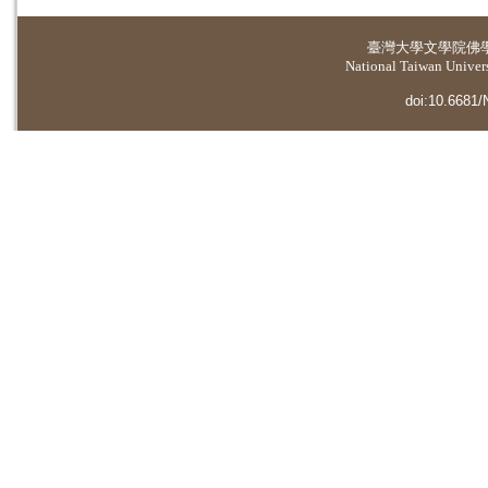
臺灣大學
文學院佛
National Taiwan Universi
doi:10.6681