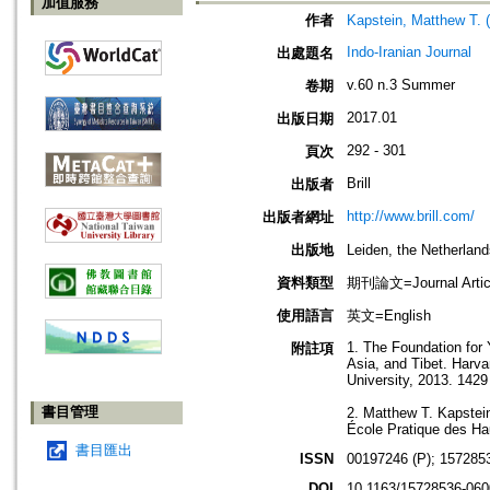
加值服務
作者
Kapstein, Matthew T.
Indo-Iranian Journal
出處題名
v.60 n.3 Summer
卷期
2017.01
出版日期
292 - 301
頁次
Brill
出版者
http://www.brill.com/
出版者網址
出版地
Leiden, the Netherla
資料類型
期刊論文=Journal Artic
使用語言
英文=English
1. The Foundation for 
附註項
Asia, and Tibet. Harv
University, 2013. 142
書目管理
2. Matthew T. Kapstei
École Pratique des Ha
書目匯出
ISSN
00197246 (P); 1572853
DOI
10.1163/15728536-06