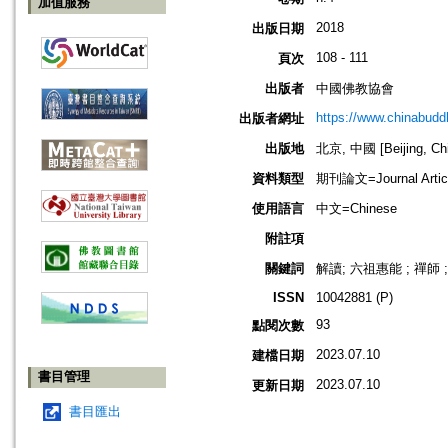
加值服務
2018
出版日期
108 - 111
頁次
出版者
中國佛教協會
https://www.chinabud
出版者網址
出版地
北京, 中國 [Beijing, Ch
資料類型
期刊論文=Journal Artic
使用語言
中文=Chinese
附註項
關鍵詞
解讀; 六祖惠能 ; 禪師 ;
ISSN
10042881 (P)
93
點閱次數
2023.07.10
建檔日期
書目管理
2023.07.10
更新日期
書目匯出