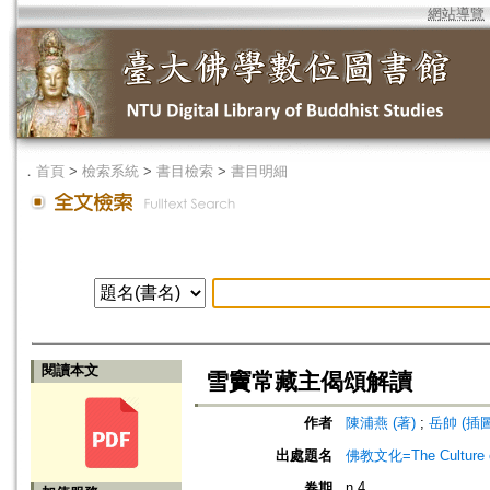
網站導覽
．
首頁
>
檢索系統
>
書目檢索
>
書目明細
閱讀本文
雪竇常藏主偈頌解讀
作者
陳浦燕 (著)
;
岳帥 (插圖
出處題名
佛教文化=The Culture of
n.4
卷期