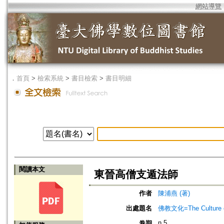
網站導覽
．
首頁
>
檢索系統
>
書目檢索
>
書目明細
閱讀本文
東晉高僧支遁法師
作者
陳浦燕 (著)
出處題名
佛教文化=The Culture of
n.5
卷期