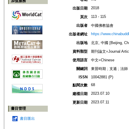
加值服務
2018
出版日期
113 - 115
頁次
出版者
中國佛教協會
https://www.chinabud
出版者網址
出版地
北京, 中國 [Beijing, Ch
資料類型
期刊論文=Journal Artic
使用語言
中文=Chinese
關鍵詞
東晉時期 ; 支遁 ; 法師 
ISSN
10042881 (P)
68
點閱次數
2023.07.10
建檔日期
2023.07.11
更新日期
書目管理
書目匯出