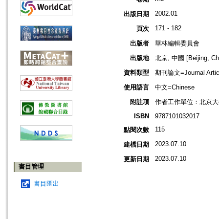
2002.01
出版日期
171 - 182
頁次
出版者
華林編輯委員會
出版地
北京, 中國 [Beijing, Ch
資料類型
期刊論文=Journal Artic
使用語言
中文=Chinese
附註項
作者工作單位：北京大
ISBN
9787101032017
115
點閱次數
2023.07.10
建檔日期
2023.07.10
更新日期
書目管理
書目匯出