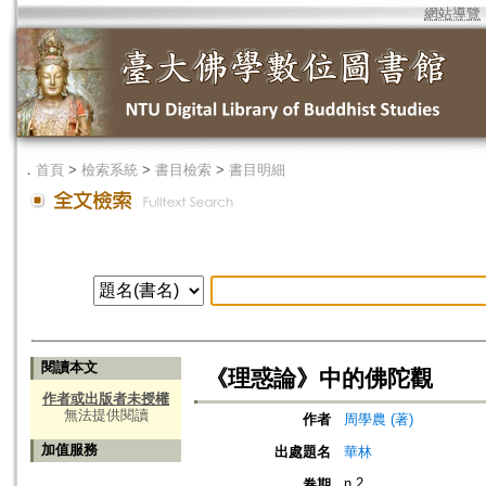
網站導覽
．
首頁
>
檢索系統
>
書目檢索
>
書目明細
閱讀本文
《理惑論》中的佛陀觀
作者或出版者未授權
無法提供閱讀
作者
周學農 (著)
加值服務
出處題名
華林
n.2
卷期