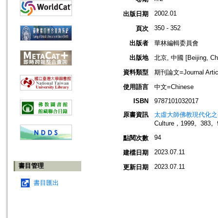
2002.01
出版日期
350 - 352
頁次
出版者
華林編輯委員會
出版地
北京, 中國 [Beijing, Ch
資料類型
期刊論文=Journal Artic
使用語言
中文=Chinese
ISBN
9787101032017
原書資訊
太虛大師佛教現代化之
Culture，1999。383。
94
點閱次數
2023.07.11
建檔日期
書目管理
2023.07.11
更新日期
書目匯出