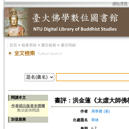
網站導覽
．
首頁
>
檢索系統
>
書目檢索
>
書目明細
閱讀本文
書評：洪金蓮《太虛大師佛
作者或出版者未授權
無法提供閱讀
作者
周學農 (著)
加值服務
出處題名
華林
n.2
卷期