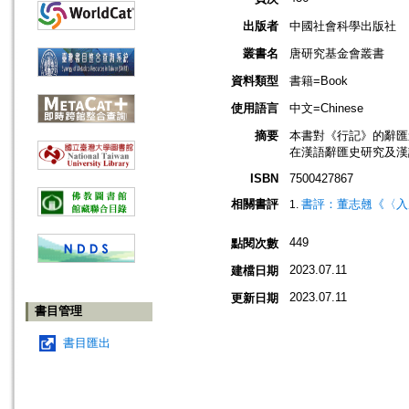
出版者
中國社會科學出版社
叢書名
唐研究基金會叢書
資料類型
書籍=Book
使用語言
中文=Chinese
摘要
本書對《行記》的辭匯
在漢語辭匯史研究及漢
ISBN
7500427867
相關書評
書評：董志翹《〈入
449
點閱次數
2023.07.11
建檔日期
2023.07.11
更新日期
書目管理
書目匯出