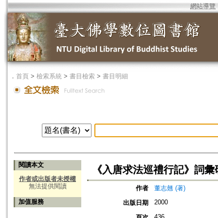
網站導覽
．
首頁
>
檢索系統
>
書目檢索
>
書目明細
閱讀本文
《入唐求法巡禮行記》詞彙
作者或出版者未授權
無法提供閱讀
作者
董志翹 (著)
加值服務
2000
出版日期
436
頁次