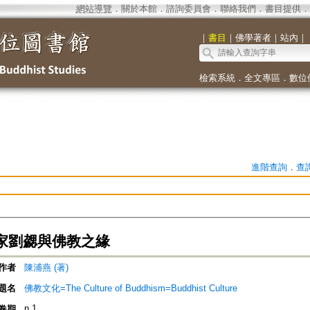
網站導覽
．
關於本館
．
諮詢委員會
．
聯絡我們
．
書目提供
．
｜
書目
｜
佛學著者
｜
站內
｜
檢索系統
．
全文專區
．
數位
進階查詢
．
查
家劉勰與佛教之緣
作者
陳浦燕 (著)
題名
佛教文化=The Culture of Buddhism=Buddhist Culture
n.1
卷期