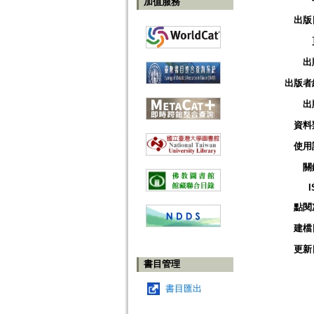
加值服務
出版
出
出版者
出
資料
使用
關
I
點閱
建檔
更新
書目管理
書目匯出