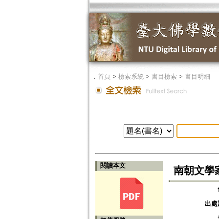
．
首頁
>
檢索系統
>
書目檢索
>
書目明細
閱讀本文
南朝文學
出處