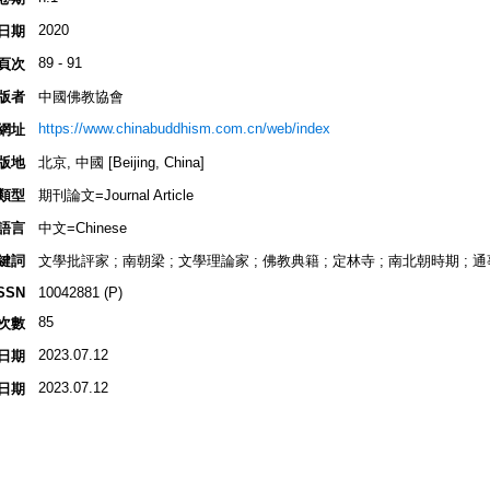
2020
日期
89 - 91
頁次
版者
中國佛教協會
https://www.chinabuddhism.com.cn/web/index
網址
版地
北京, 中國 [Beijing, China]
類型
期刊論文=Journal Article
語言
中文=Chinese
鍵詞
文學批評家 ; 南朝梁 ; 文學理論家 ; 佛教典籍 ; 定林寺 ; 南北朝時期 ; 
SSN
10042881 (P)
85
次數
2023.07.12
日期
2023.07.12
日期