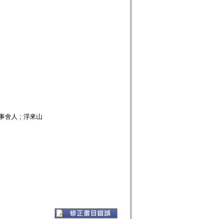
通事舍人 ; 浮來山