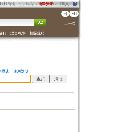
版權聲明
．
引用本站
．
捐款贊助
．
回首頁
．
日
EN
上一頁
佛典
．
語言教學
．
相關連結
詢歷史
．
使用說明