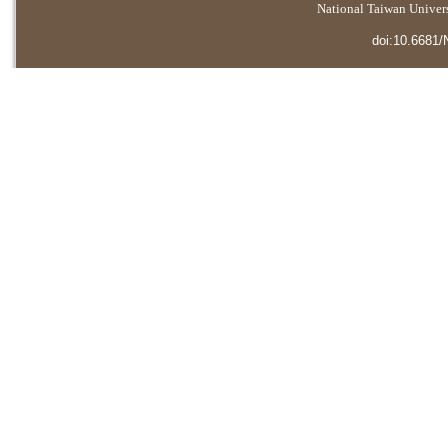
National Taiwan Universi
doi:10.6681