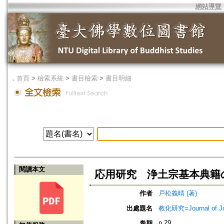
網站導覽
．
首頁
>
檢索系統
>
書目檢索
>
書目明細
閱讀本文
応用研究 浄土宗基本典籍
作者
戸松義晴 (著)
出處題名
教化研究=Journal of J
n.29
卷期