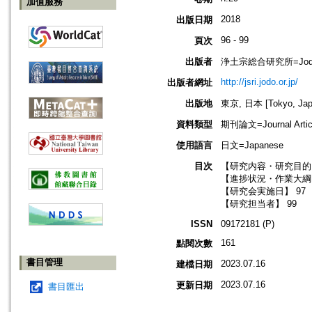
加值服務
2018
出版日期
96 - 99
頁次
出版者
浄土宗総合研究所=Jodo Shu
http://jsri.jodo.or.jp/
出版者網址
出版地
東京, 日本 [Tokyo, Jap
資料類型
期刊論文=Journal Artic
使用語言
日文=Japanese
目次
【研究内容・研究目的】
【進捗状況・作業大綱】
【研究会実施日】 97
【研究担当者】 99
ISSN
09172181 (P)
161
點閱次數
書目管理
2023.07.16
建檔日期
2023.07.16
更新日期
書目匯出