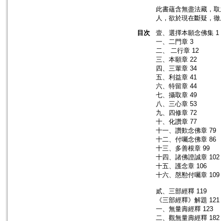
此書蘊含無盡法藏，取
人，欲於現在斷疑，徹
目次
壹、選擇本願念佛集 1
一、二門章 3
二、 二行章 12
三、本願章 22
四、三輩章 34
五、利益章 41
六、特留章 44
七、攝取章 49
八、三心章 53
九、四修章 72
十、化讚章 77
十一、讚歎念佛章 79
十二、付囑念佛章 86
十三、多善根章 99
十四、諸佛證誠章 102
十五、護念章 106
十六、慇懃付囑章 109
貳、三部經釋 119
《三部經釋》解題 121
一、無量壽經釋 123
二、觀無量壽經釋 182