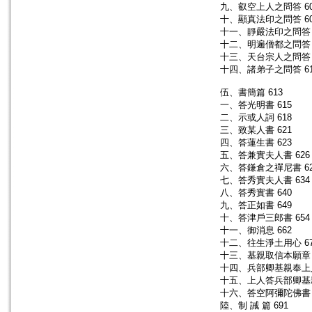
九、叡空上人之問答 60
十、顯真法印之問答 60
十一、靜嚴法印之問答 
十二、明遍僧都之問答 
十三、天台宗人之問答 
十四、諸弟子之問答 61
伍、書簡篇 613
一、答光明書 615
二、示或人詞 618
三、致某人書 621
四、答蓮生書 623
五、答兼實夫人書 626
六、答鎌倉之禪尼書 62
七、答秀實夫人書 634
八、答秀實書 640
九、答正如書 649
十、答津戶三郎書 654
十一、御消息 662
十二、往生淨土用心 67
十三、基親取信本願章 
十四、兵部卿基親奉上人
十五、上人答兵部卿基親
十六、答空阿彌陀佛書 
陸、制 誡 篇 691