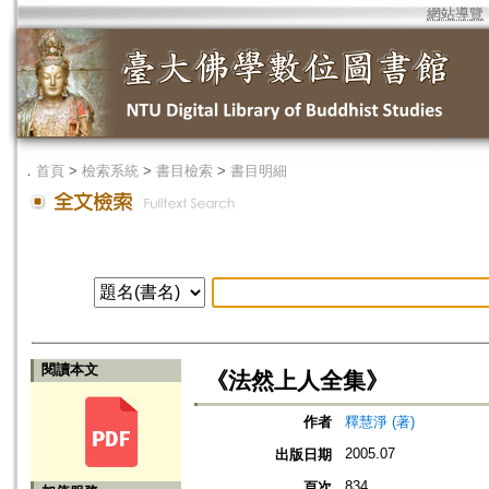
網站導覽
．
首頁
>
檢索系統
>
書目檢索
>
書目明細
閱讀本文
《法然上人全集》
作者
釋慧淨 (著)
2005.07
出版日期
834
頁次