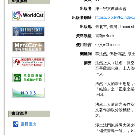
加值服務
出版者
淨土宗文教基金會
https://plb.tw/tc/index
出版者網址
出版地
臺北市, 臺灣 [Taipei shi
資料類型
書籍=Book
使用語言
中文=Chinese
關鍵詞
釋法然; 佛教傳記; 淨
摘要
法然上人（法名「源空
至菩薩應化身。上人依
上人。
法然上人的淨土思想，
「結論」之「正定之業
正因。
法然上人遺留之著作及
文著作加以分段標點，
書目管理
之。
書目匯出
淨土法門以善導大師之
「偏依善導一師」，凡