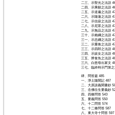
二三、示聖光之法語 46
二四、示乘願之法語 46
二五、示道遍之法語 47
二六、示隨蓮之法語 47
二七、示信寂之法語 47
二八、示尼眾之法語 47
二九、示無品之法語 47
三十、示賴綱之法語 47
三一、示忠綱之法語 47
三二、示重衡之法語 47
三三、示四郎之法語 48
三四、示妓女之法語 48
三五、辨食魚之法語 48
三六、白慈母出家文 48
三七、臨終時示門第之法
肆、問答篇 485
一、淨土隨聞記 487
二、大原談義聞書鈔 50
三、念佛往生要義鈔 52
四、四條問答 543
五、要義問答 550
六、十二問答 574
七、十二條問答 587
八、東大寺十問答 597