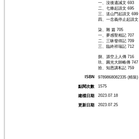
一、沒後遺誡文 693
二、七條起請文 695
三、送山門起請文 699
四、一念義停止起請文 
柒、雜 篇 705
一、夢感聖相記 707
二、三昧發得記 709
三、臨終祥瑞記 712
捌、源空上人傳 716
玖、圓光大師略傳 747
拾、知恩講私記 759
ISBN
9789868082335 (精裝)
1575
點閱次數
2023.07.18
建檔日期
2023.07.25
更新日期