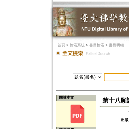
．
首頁
>
檢索系統
>
書目檢索
>
書目明細
閱讀本文
第十八願
出版