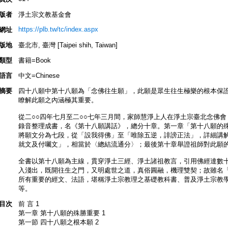
版者
淨土宗文教基金會
https://plb.tw/tc/index.aspx
網址
版地
臺北市, 臺灣 [Taipei shih, Taiwan]
類型
書籍=Book
語言
中文=Chinese
摘要
四十八願中第十八願為「念佛往生願」，此願是眾生往生極樂的根本保
瞭解此願之內涵極其重要。
從二○○四年七月至二○○七年三月間，家師慧淨上人在淨土宗臺北念佛
錄音整理成書，名《第十八願講話》，總分十章。第一章「第十八願的
將願文分為七段，從「設我得佛」至「唯除五逆，誹謗正法」，詳細講
就文及付囑文」，相當於〈總結流通分〉；最後第十章舉證祖師對此願
全書以第十八願為主線，貫穿淨土三經、淨土諸祖教言，引用佛經達數
入淺出，既開往生之門，又明處世之道，真俗圓融，機理雙契；故雖名
所有重要的經文、法語，堪稱淨土宗教理之基礎教科書、普及淨土宗教
等。
目次
前 言 1
第一章 第十八願的殊勝重要 1
第一節 四十八願之根本願 2