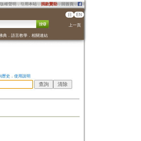
版權聲明
．
引用本站
．
捐款贊助
．
回首頁
．
日
EN
上一頁
佛典
．
語言教學
．
相關連結
詢歷史
．
使用說明