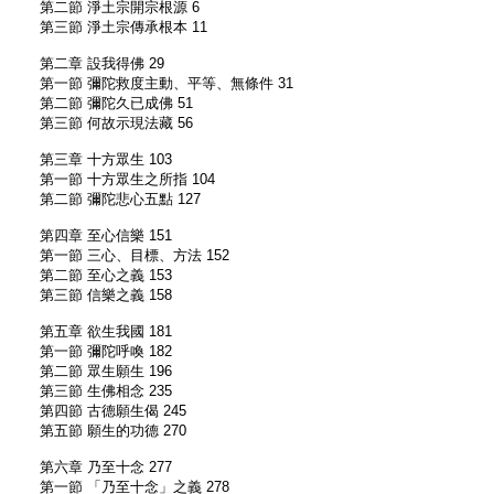
第二節 淨土宗開宗根源 6
第三節 淨土宗傳承根本 11
第二章 設我得佛 29
第一節 彌陀救度主動、平等、無條件 31
第二節 彌陀久已成佛 51
第三節 何故示現法藏 56
第三章 十方眾生 103
第一節 十方眾生之所指 104
第二節 彌陀悲心五點 127
第四章 至心信樂 151
第一節 三心、目標、方法 152
第二節 至心之義 153
第三節 信樂之義 158
第五章 欲生我國 181
第一節 彌陀呼喚 182
第二節 眾生願生 196
第三節 生佛相念 235
第四節 古德願生偈 245
第五節 願生的功德 270
第六章 乃至十念 277
第一節 「乃至十念」之義 278