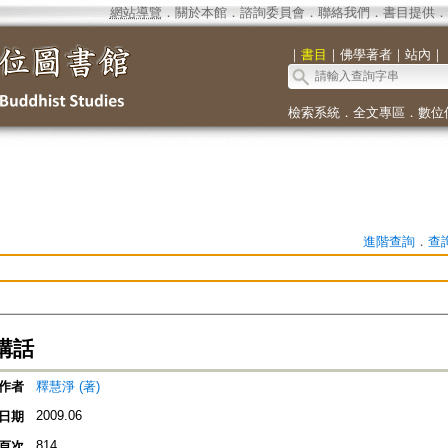
網站導覽
．
關於本館
．
諮詢委員會
．
聯絡我們
．
書目提供
．
｜
書目
｜
佛學著者
｜
站內
｜
檢索系統
．
全文專區
．
數位
進階查詢
．
查
講話
作者
釋慧淨 (著)
2009.06
日期
814
頁次