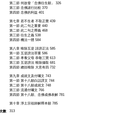
第二節 何故發「念佛往生願」 326
第三節 念佛諸行比較 370
第四節 念佛的利益 401
第七章 若不生者 不取正覺 439
第一節 此二句之重要 440
第二節 此二句之釋義 468
第三節 往生之義 538
第四節 機法一體 584
第八章 唯除五逆 誹謗正法 585
第一節 五逆謗法罪重 586
第二節 孝養父母 恭敬三寶 613
第三節 五逆謗法 唯除攝取 681
第四節 總括唯除 大意有四 732
第九章 成就文及付囑文 743
第一節 第十八願白話譯文 744
第二節 第十八願成就文 748
第三節 流通付囑文 766
第四節 第十八願、念佛成佛表解 781
第十章 淨土宗祖師解釋本願 785
313
次數